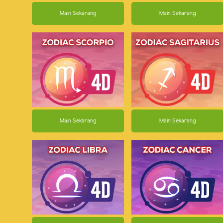
Main Sekarang
Main Sekarang
Main Sekarang
Main Sekarang