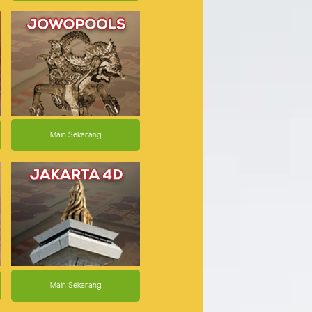
Main Sekarang
Main Sekarang