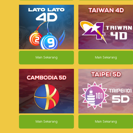
Main Sekarang
Main Sekarang
Main Sekarang
Main Sekarang