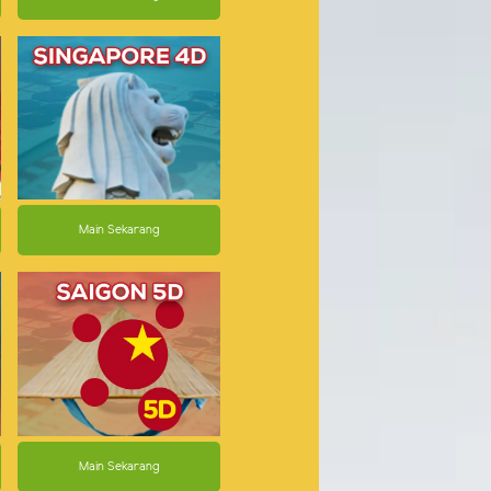
Main Sekarang
Main Sekarang