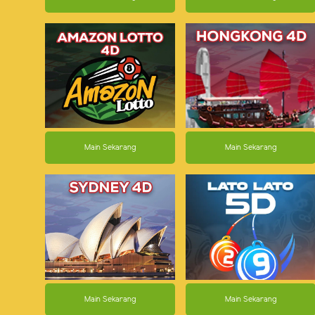
Main Sekarang
Main Sekarang
Main Sekarang
Main Sekarang