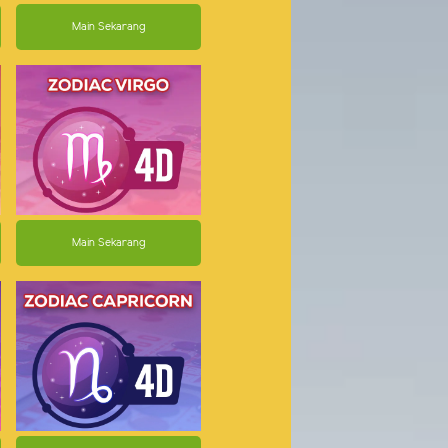
Main Sekarang
Main Sekarang