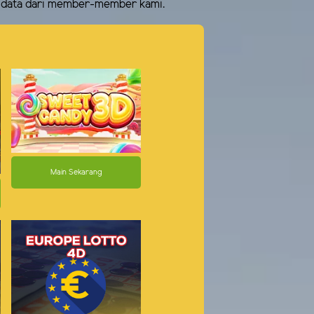
an data dari member-member kami.
Main Sekarang